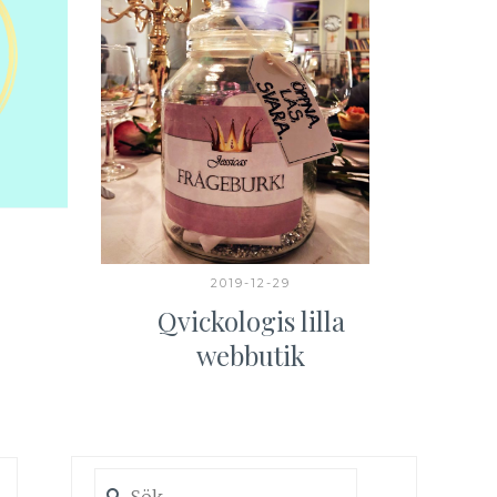
SPA
2019-12-29
Qvickologis lilla
webbutik
Sök