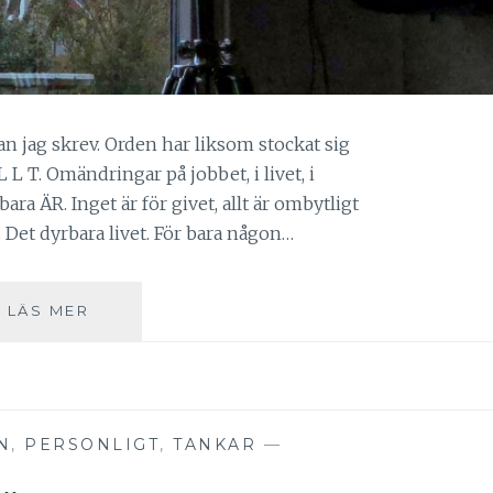
dan jag skrev. Orden har liksom stockat sig
 L T. Omändringar på jobbet, i livet, i
ra ÄR. Inget är för givet, allt är ombytligt
. Det dyrbara livet. För bara någon…
EN
LÄS MER
DROPPE
SOL
N
,
PERSONLIGT
,
TANKAR
—