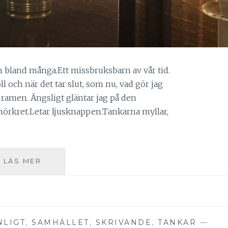
 En bland många.Ett missbruksbarn av vår tid.
l och när det tar slut, som nu, vad gör jag
på ramen. Ängsligt gläntar jag på den
mörkret.Letar ljusknappen.Tankarna myllar,
PERIODAREN
LÄS MER
NLIGT
,
SAMHÄLLET
,
SKRIVANDE
,
TANKAR
—