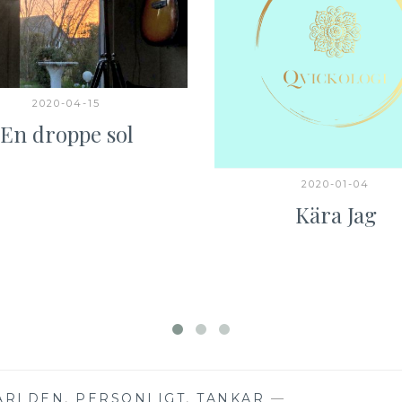
2020-04-15
En droppe sol
2020-01-04
Kära Jag
VÄRLDEN
,
PERSONLIGT
,
TANKAR
—