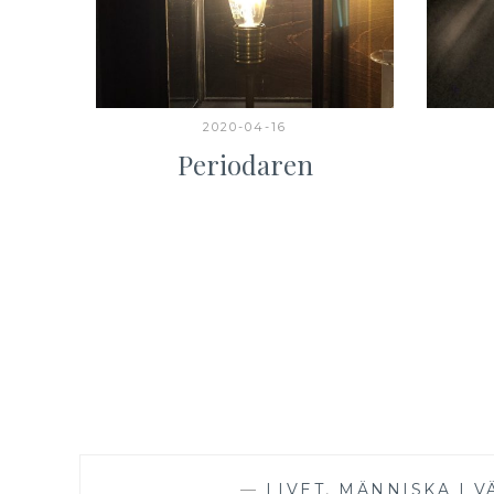
2020-04-16
Periodaren
—
LIVET
,
MÄNNISKA I 