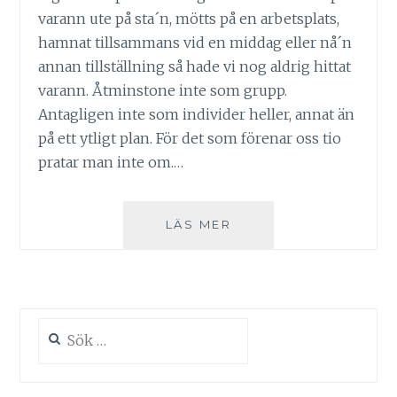
varann ute på sta´n, mötts på en arbetsplats,
hamnat tillsammans vid en middag eller nå´n
annan tillställning så hade vi nog aldrig hittat
varann. Åtminstone inte som grupp.
Antagligen inte som individer heller, annat än
på ett ytligt plan. För det som förenar oss tio
pratar man inte om.…
KONSTEN
LÄS MER
ATT
SLUTA
KRIGA
Sök
efter: