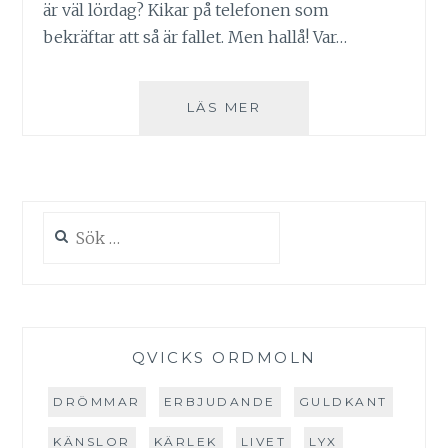
är väl lördag? Kikar på telefonen som
bekräftar att så är fallet. Men hallå! Var…
NYVAKEN
LÄS MER
OCH
UPPENBARLIGEN
JÄVLIGT
ORIK!
Sök
efter:
QVICKS ORDMOLN
DRÖMMAR
ERBJUDANDE
GULDKANT
KÄNSLOR
KÄRLEK
LIVET
LYX