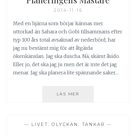
2014-11-16
Med en hjärna som börjar kännas mer
uttorkad än Sahara och Gobi tillsammans efter
typ 100 års total avsaknad av nederbörd, har
jag nu bestämt mig för att åtgärda
ökenkänslan. Jag ska duscha. Nä, skämt åsido.
Eller jo, det ska jag ju men det är inte det jag
menar. Jag ska planera lite spännande saker…
PLANERINGENS
LÄS MER
MÄSTARE
—
LIVET
,
OLYCKAN
,
TANKAR
—