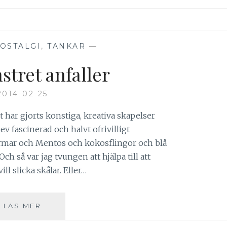
OSTALGI
,
TANKAR
—
tret anfaller
2014-02-25
t har gjorts konstiga, kreativa skapelser
v fascinerad och halvt ofrivilligt
ormar och Mentos och kokosflingor och blå
h så var jag tvungen att hjälpa till att
ll slicka skålar. Eller…
KAKMONSTRET
LÄS MER
ANFALLER