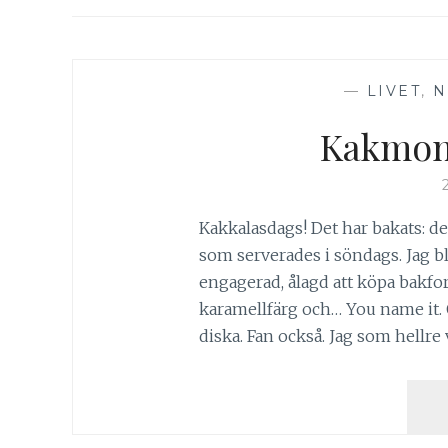
—
LIVET
,
N
Kakmons
Kakkalasdags! Det har bakats: de
som serverades i söndags. Jag ble
engagerad, ålagd att köpa bakf
karamellfärg och… You name it. Oc
diska. Fan också. Jag som hellre vi