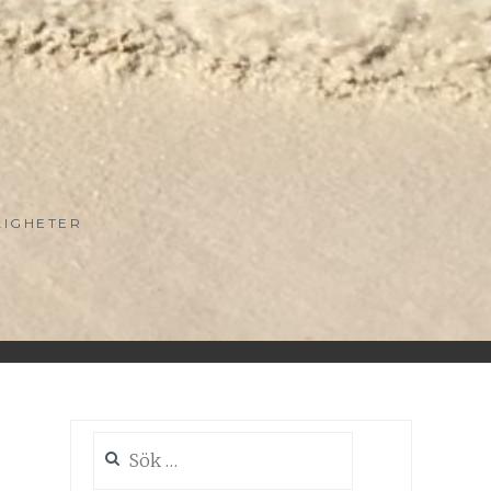
LIGHETER
Sök
efter: