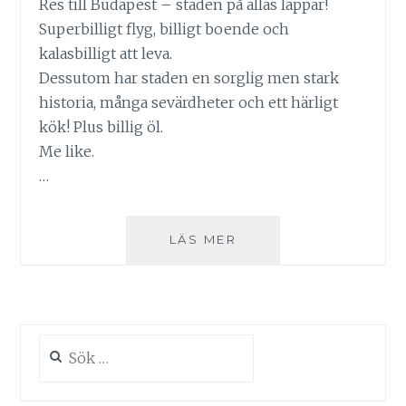
Res till Budapest – staden på allas läppar!
Superbilligt flyg, billigt boende och
kalasbilligt att leva.
Dessutom har staden en sorglig men stark
historia, många sevärdheter och ett härligt
kök! Plus billig öl.
Me like.
…
RESTIPS:
LÄS MER
BUDAPEST
DEL
1
Sök
efter: