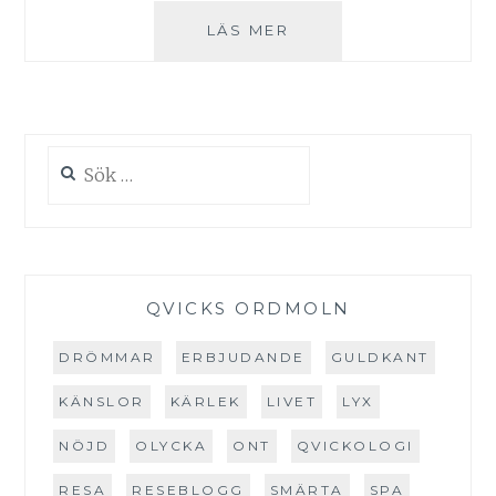
BUCKET
LÄS MER
LIST:
SVENSKA
SPA
DEL
1
Sök
efter:
QVICKS ORDMOLN
DRÖMMAR
ERBJUDANDE
GULDKANT
KÄNSLOR
KÄRLEK
LIVET
LYX
NÖJD
OLYCKA
ONT
QVICKOLOGI
RESA
RESEBLOGG
SMÄRTA
SPA