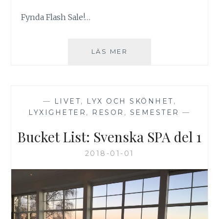
Fynda Flash Sale!…
SPA-
LÄS MER
FYND:
FALKENBERG
STRANDBAD
—
LIVET
,
LYX OCH SKÖNHET
,
LYXIGHETER
,
RESOR
,
SEMESTER
—
Bucket List: Svenska SPA del 1
2018-01-01