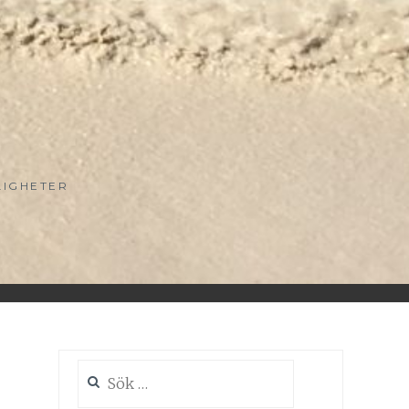
LIGHETER
Sök
efter: