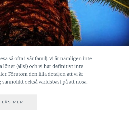
esa så ofta i vår familj. Vi är nämligen inte
ta löner (alls!) och vi har definitivt inte
r. Förutom den lilla detaljen att vi är
ag sannolikt också världsbäst på att nosa…
"ALL
LÄS MER
THESE
GREAT
VACATIONS
TO