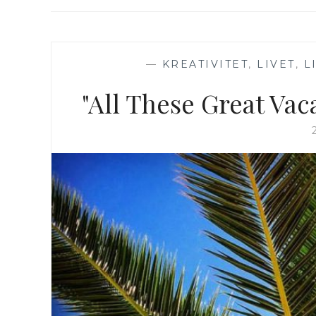
—
KREATIVITET
,
LIVET
,
L
"All These Great Vac