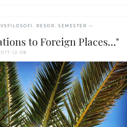
IVSFILOSOFI
,
RESOR
,
SEMESTER
—
ations to Foreign Places…"
2017-12-08