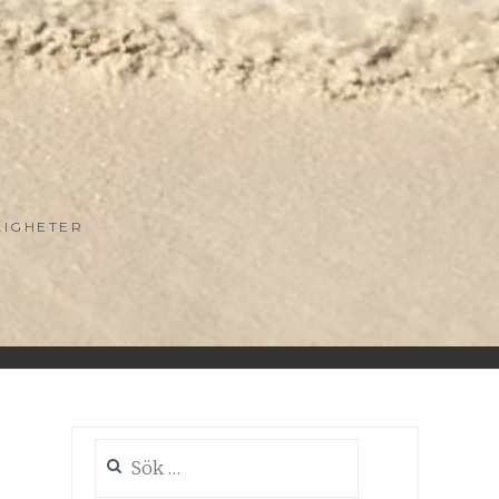
LIGHETER
Sök
efter: