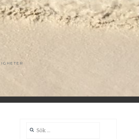
LIGHETER
Sök
efter: