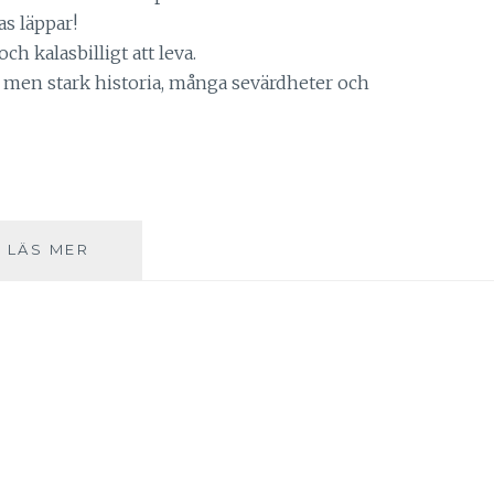
as läppar!
ch kalasbilligt att leva.
 men stark historia, många sevärdheter och
RESTIPS:
LÄS MER
BUDAPEST
DEL
1