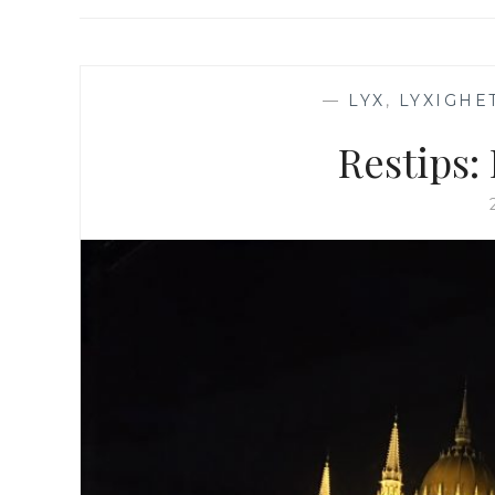
—
LYX
,
LYXIGHE
Restips: