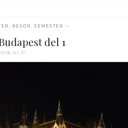
TER
,
RESOR
,
SEMESTER
—
 Budapest del 1
2018-01-31