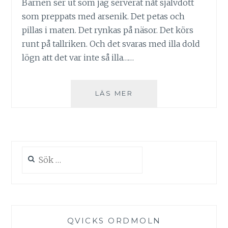
Barnen ser ut som jag serverat nåt självdött
som preppats med arsenik. Det petas och
pillas i maten. Det rynkas på näsor. Det körs
runt på tallriken. Och det svaras med illa dold
lögn att det var inte så illa……
KALOPSKRIGET
LÄS MER
Sök
efter:
QVICKS ORDMOLN