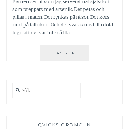
Barnen ser ut som jag serverat nåt självdött
som preppats med arsenik. Det petas och
pillas i maten. Det rynkas på näsor. Det körs
runt på tallriken. Och det svaras med illa dold
lögn att det var inte så illa……
KALOPSKRIGET
LÄS MER
Sök
efter:
QVICKS ORDMOLN