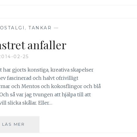
OSTALGI
,
TANKAR
—
tret anfaller
2014-02-25
t har gjorts konstiga, kreativa skapelser
v fascinerad och halvt ofrivilligt
ormar och Mentos och kokosflingor och blå
h så var jag tvungen att hjälpa till att
ll slicka skålar. Eller…
KAKMONSTRET
LÄS MER
ANFALLER