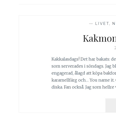
—
LIVET
,
N
Kakmons
Kakkalasdags! Det har bakats: de
som serverades i söndags. Jag ble
engagerad, ålagd att köpa bakf
karamellfärg och… You name it. Oc
diska. Fan också. Jag som hellre vi