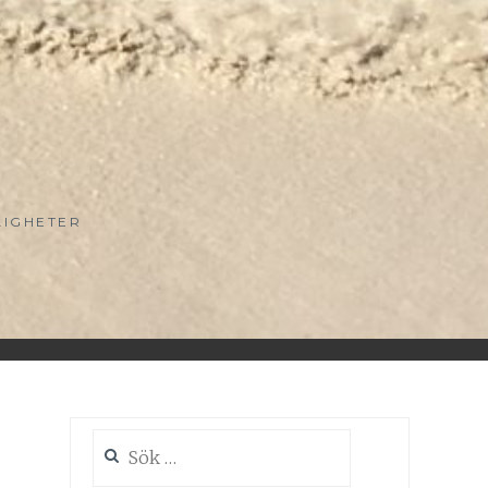
LIGHETER
Sök
efter: