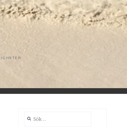
LIGHETER
Sök
efter: