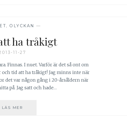
ET
,
OLYCKAN
—
tt ha tråkigt
2013-11-27
ara. Finnas. I nuet. Varför är det så ont om
och tid att ha tråkigt! Jag minns inte när
ror det var någon gång i 20-årsåldern när
itta på. Jag satt och hade…
LYXEN
LÄS MER
ATT
HA
TRÅKIGT