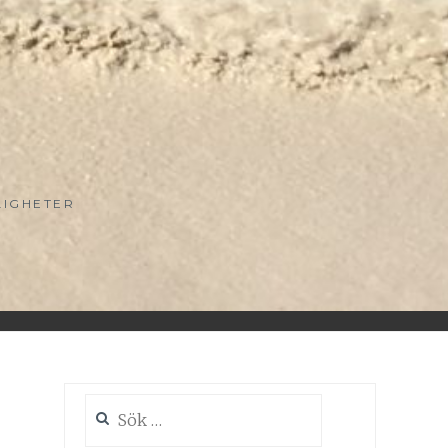
LIGHETER
Sök
efter: