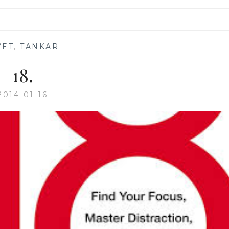
VET
,
TANKAR
—
18.
2014-01-16