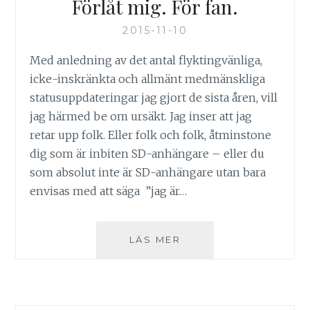
Förlåt mig. För fan.
2015-11-10
Med anledning av det antal flyktingvänliga,
icke-inskränkta och allmänt medmänskliga
statusuppdateringar jag gjort de sista åren, vill
jag härmed be om ursäkt. Jag inser att jag
retar upp folk. Eller folk och folk, åtminstone
dig som är inbiten SD-anhängare – eller du
som absolut inte är SD-anhängare utan bara
envisas med att säga ”jag är…
FÖRLÅT
LÄS MER
MIG.
FÖR
FAN.