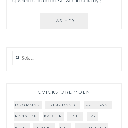
speciellt som du inte är van att söka flyg…
BUBBLARE:
LÄS MER
FLYG.NU
Sök
efter:
QVICKS ORDMOLN
DRÖMMAR
ERBJUDANDE
GULDKANT
KÄNSLOR
KÄRLEK
LIVET
LYX
NÖJD
OLYCKA
ONT
QVICKOLOGI