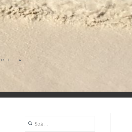
LIGHETER
Sök
efter: