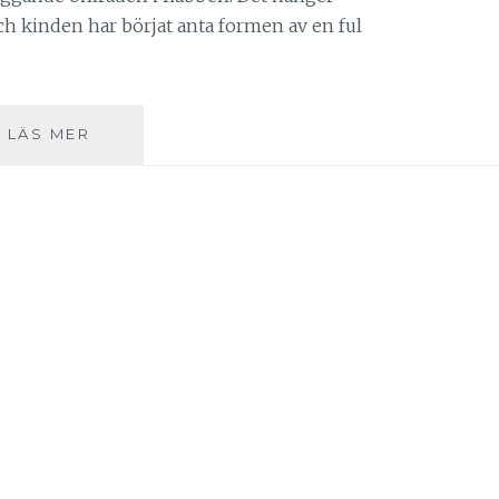
och kinden har börjat anta formen av en ful
KONSTEN
LÄS MER
ATT
KONVERSERA
MED
SIN
MAN