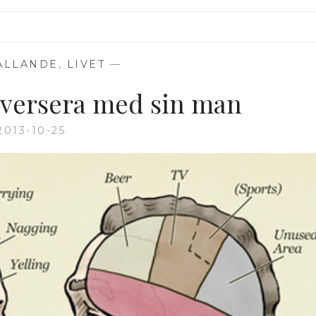
ÅLLANDE
,
LIVET
—
nversera med sin man
2013-10-25