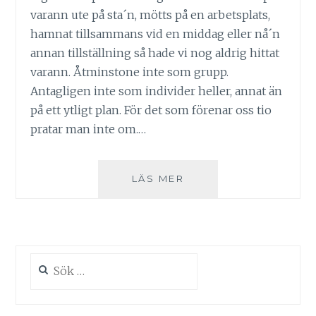
varann ute på sta´n, mötts på en arbetsplats,
hamnat tillsammans vid en middag eller nå´n
annan tillställning så hade vi nog aldrig hittat
varann. Åtminstone inte som grupp.
Antagligen inte som individer heller, annat än
på ett ytligt plan. För det som förenar oss tio
pratar man inte om.…
KONSTEN
LÄS MER
ATT
SLUTA
KRIGA
Sök
efter: