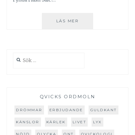
SPA-
LÄS MER
FYND:
FALKENBERG
STRANDBAD
Sök
efter:
QVICKS ORDMOLN
DRÖMMAR
ERBJUDANDE
GULDKANT
KÄNSLOR
KÄRLEK
LIVET
LYX
NÖJD
OLYCKA
ONT
QVICKOLOGI