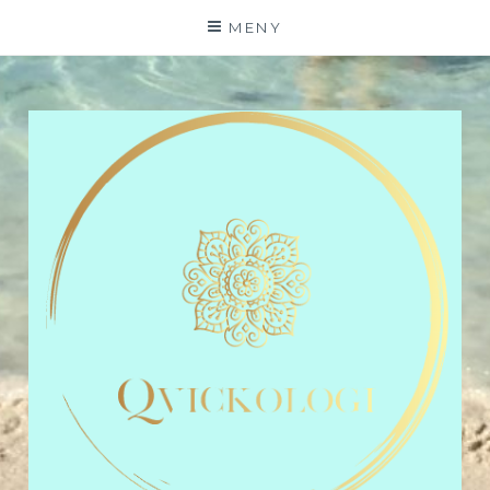
Hoppa
MENY
till
innehåll