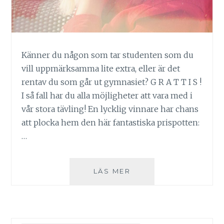
Känner du någon som tar studenten som du
vill uppmärksamma lite extra, eller är det
rentav du som går ut gymnasiet? G R A T T I S !
I så fall har du alla möjligheter att vara med i
vår stora tävling! En lycklig vinnare har chans
att plocka hem den här fantastiska prispotten:
…
TÄVLING!
LÄS MER
SVERIGES
BÄSTA
STUDENTPRESENT?