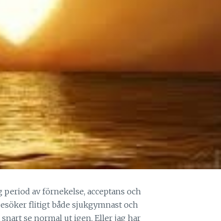
ig period av förnekelse, acceptans och
Besöker flitigt både sjukgymnast och
snart se normal ut igen. Eller jag har