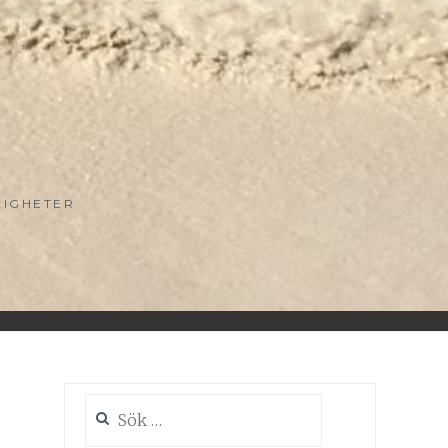
LIGHETER
Sök
efter: