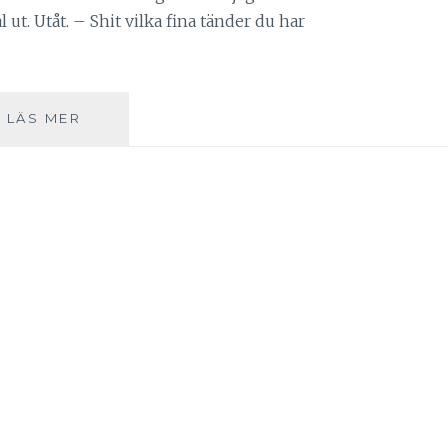
 ut. Utåt. – Shit vilka fina tänder du har
UTANPÅ
LÄS MER
OCH
INUTI