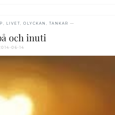
P
,
LIVET
,
OLYCKAN
,
TANKAR
—
å och inuti
2014-06-14