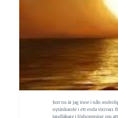
Just nu är jag inne i nån underl
nytänkande i ett enda virrvarr. 
tandläkare i förhoppning om att 