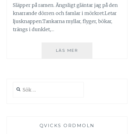
Släpper på ramen. Ängsligt gläntar jag på den
knarrande dörren och famlar i mörkret.Letar
ljusknappen.Tankarna myllar, flyger, bökar,
trängs i dunklet,…
PERIODAREN
LÄS MER
Sök
efter:
QVICKS ORDMOLN