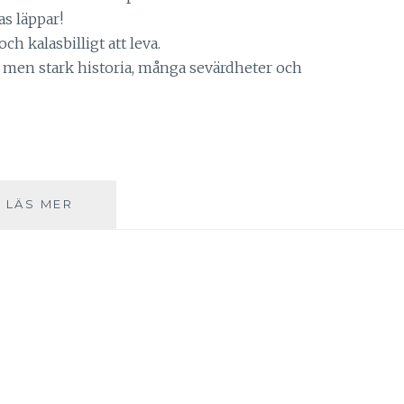
as läppar!
ch kalasbilligt att leva.
 men stark historia, många sevärdheter och
RESTIPS:
LÄS MER
BUDAPEST
DEL
1