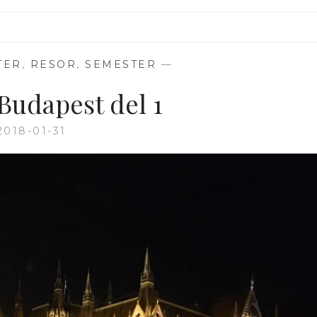
TER
,
RESOR
,
SEMESTER
—
 Budapest del 1
2018-01-31