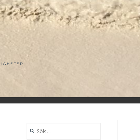
LIGHETER
Sök
efter: