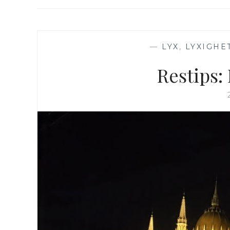
—
LYX
,
LYXIGHE
Restips: