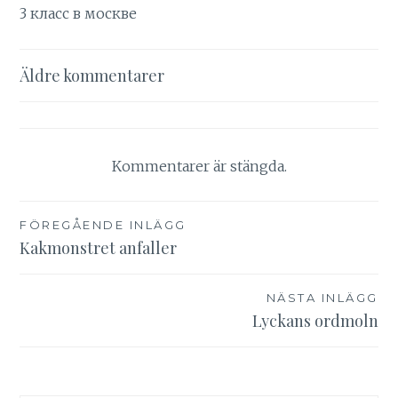
3 класс в москве
Kommentarsnavigering
Äldre kommentarer
Kommentarer är stängda.
Inläggsnavigering
FÖREGÅENDE INLÄGG
Kakmonstret anfaller
NÄSTA INLÄGG
Lyckans ordmoln