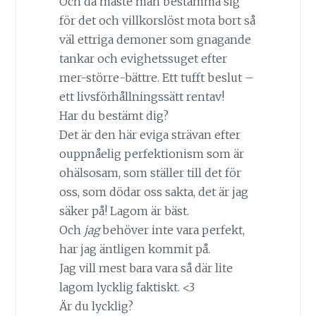
Och då måste man bestämma sig
för det och villkorslöst mota bort så
väl ettriga demoner som gnagande
tankar och evighetssuget efter
mer-större-bättre. Ett tufft beslut –
ett livsförhållningssätt rentav!
Har du bestämt dig?
Det är den här eviga strävan efter
ouppnåelig perfektionism som är
ohälsosam, som ställer till det för
oss, som dödar oss sakta, det är jag
säker på! Lagom är bäst.
Och
jag
behöver inte vara perfekt,
har jag äntligen kommit på.
Jag vill mest bara vara så där lite
lagom lycklig faktiskt. <3
Är du lycklig?