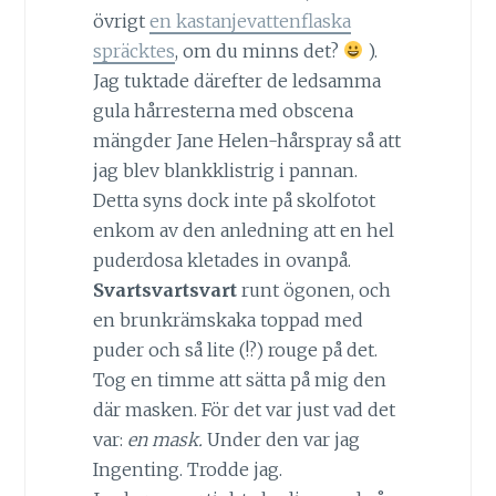
övrigt
en kastanjevattenflaska
spräcktes
, om du minns det?
).
Jag tuktade därefter de ledsamma
gula hårresterna med obscena
mängder Jane Helen-hårspray så att
jag blev blankklistrig i pannan.
Detta syns dock inte på skolfotot
enkom av den anledning att en hel
puderdosa kletades in ovanpå.
Svartsvartsvart
runt ögonen, och
en brunkrämskaka toppad med
puder och så lite (!?) rouge på det.
Tog en timme att sätta på mig den
där masken. För det var just vad det
var:
en mask.
Under den var jag
Ingenting. Trodde jag.