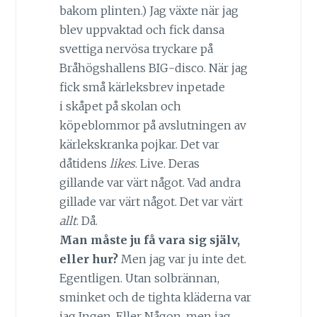
bakom plinten.) Jag växte när jag
blev uppvaktad och fick dansa
svettiga nervösa tryckare på
Bråhögshallens BIG-disco. När jag
fick små kärleksbrev inpetade
i skåpet på skolan och
köpeblommor på avslutningen av
kärlekskranka pojkar. Det var
dåtidens
likes
. Live. Deras
gillande var värt något. Vad andra
gillade var värt något. Det var värt
allt
. Då.
Man måste ju få vara sig själv,
eller hur?
Men jag var ju inte det.
Egentligen. Utan solbrännan,
sminket och de tighta kläderna var
jag Ingen. Eller Någon, men jag