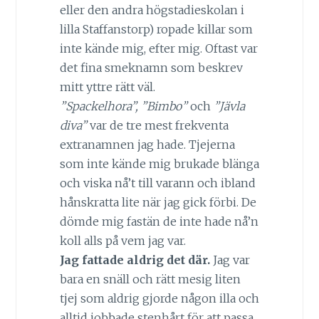
eller den andra högstadieskolan i
lilla Staffanstorp) ropade killar som
inte kände mig, efter mig. Oftast var
det fina smeknamn som beskrev
mitt yttre rätt väl.
”Spackelhora”, ”Bimbo”
och
”Jävla
diva”
var de tre mest frekventa
extranamnen jag hade. Tjejerna
som inte kände mig brukade blänga
och viska nå’t till varann och ibland
hånskratta lite när jag gick förbi. De
dömde mig fastän de inte hade nå’n
koll alls på vem jag var.
Jag fattade aldrig det där.
Jag var
bara en snäll och rätt mesig liten
tjej som aldrig gjorde någon illa och
alltid jobbade stenhårt för att passa