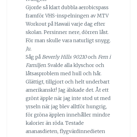
Gjorde så klart dubbla aerobicspass
framför VHS-inspelningen av MTV
Workout på Hawaii varje dag efter
skolan. Persinner nere, dörren låst.
För man skulle vara naturligt snygg.
Ju.
Såg på
Beverly Hills 90210
och
Fem i
Familjen
. Svalde alla klyschor och
låtsasproblem med hull och hår.
Glättigt, tillgjort och helt underbart
amerikanskt! Jag älskade det. Åt ett
grönt äpple när jag inte stod ut med
yrseln när jag blev alltför hungrig,
för gröna äpplen innehåller mindre
kalorier än röda. Testade
ananasdieten, flygvärdinnedieten