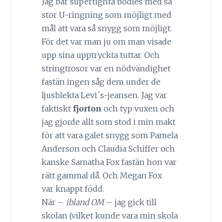
Jag bar supertighta bodies med så
stor U-ringning som möjligt med
mål att vara så snygg som möjligt.
För det var man ju om man visade
upp sina upptryckta tuttar. Och
stringtrosor var en nödvändighet
fastän ingen såg dem under de
ljusblekta Levi´s-jeansen. Jag var
faktiskt
fjorton
och typ vuxen och
jag gjorde allt som stod i min makt
för att vara galet snygg som Pamela
Anderson och Claudia Schiffer och
kanske Samatha Fox fastän hon var
rätt gammal då. Och Megan Fox
var knappt född.
När –
ibland OM
– jag gick till
skolan (vilket kunde vara min skola