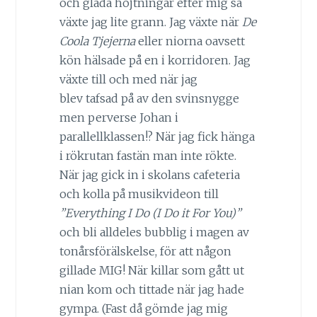
och glada hojtningar efter mig så
växte jag lite grann. Jag växte när
De
Coola Tjejerna
eller niorna oavsett
kön hälsade på en i korridoren. Jag
växte till och med när jag
blev tafsad på av den svinsnygge
men perverse Johan i
parallellklassen!? När jag fick hänga
i rökrutan fastän man inte rökte.
När jag gick in i skolans cafeteria
och kolla på musikvideon till
”Everything I Do (I Do it For You)”
och bli alldeles bubblig i magen av
tonårsförälskelse, för att någon
gillade MIG! När killar som gått ut
nian kom och tittade när jag hade
gympa. (Fast då gömde jag mig