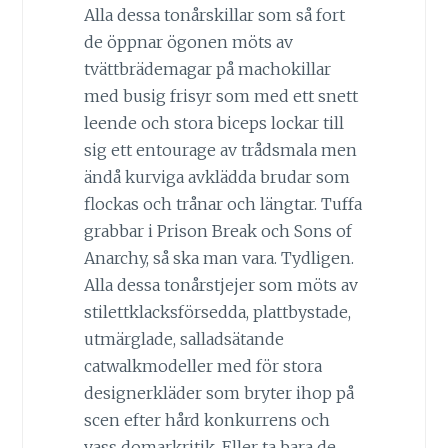
Alla dessa tonårskillar som så fort
de öppnar ögonen möts av
tvättbrädemagar på machokillar
med busig frisyr som med ett snett
leende och stora biceps lockar till
sig ett entourage av trådsmala men
ändå kurviga avklädda brudar som
flockas och trånar och längtar. Tuffa
grabbar i Prison Break och Sons of
Anarchy, så ska man vara. Tydligen.
Alla dessa tonårstjejer som möts av
stilettklacksförsedda, plattbystade,
utmärglade, salladsätande
catwalkmodeller med för stora
designerkläder som bryter ihop på
scen efter hård konkurrens och
vass domarkritik. Eller ta bara de