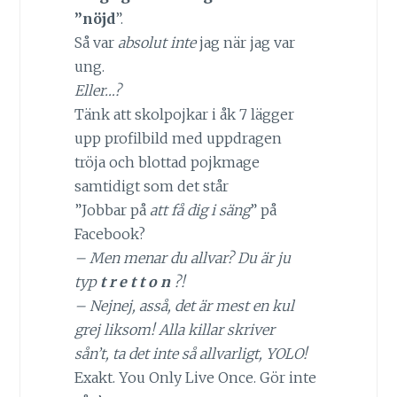
”nöjd
”.
Så var
absolut inte
jag när jag var
ung.
Eller…?
Tänk att skolpojkar i åk 7 lägger
upp profilbild med uppdragen
tröja och blottad pojkmage
samtidigt som det står
”Jobbar på
att få dig i säng
” på
Facebook?
– Men menar du allvar? Du är ju
typ
t r e t t o n
?!
– Nejnej, asså, det är mest en kul
grej liksom! Alla killar skriver
sån’t, ta det inte så allvarligt, YOLO!
Exakt. You Only Live Once. Gör inte