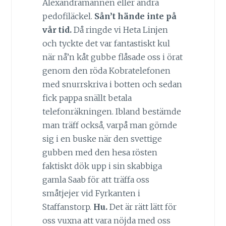
Alexandramannen eller andra
pedofiläckel.
Sån’t hände inte på
vår tid.
Då ringde vi Heta Linjen
och tyckte det var fantastiskt kul
när nå’n kåt gubbe flåsade oss i örat
genom den röda Kobratelefonen
med snurrskriva i botten och sedan
fick pappa snällt betala
telefonräkningen. Ibland bestämde
man träff också, varpå man gömde
sig i en buske när den svettige
gubben med den hesa rösten
faktiskt dök upp i sin skabbiga
gamla Saab för att träffa oss
småtjejer vid Fyrkanten i
Staffanstorp.
Hu.
Det är rätt lätt för
oss vuxna att vara nöjda med oss