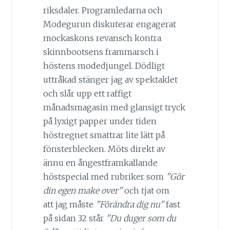
riksdaler. Programledarna och
Modegurun diskuterar engagerat
mockaskons revansch kontra
skinnbootsens frammarsch i
höstens modedjungel. Dödligt
uttråkad stänger jag av spektaklet
och slår upp ett raffigt
månadsmagasin med glansigt tryck
på lyxigt papper under tiden
höstregnet smattrar lite lätt på
fönsterblecken. Möts direkt av
ännu en ångestframkallande
höstspecial med rubriker som
”Gör
din egen make over”
och tjat om
att jag måste
”Förändra dig nu”
fast
på sidan 32 står
”Du duger som du