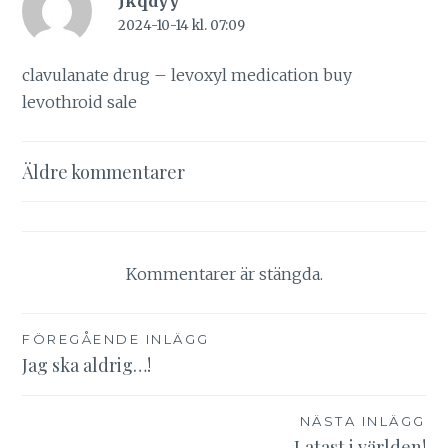
Jkqdyy
2024-10-14 kl. 07:09
clavulanate drug –
levoxyl medication
buy
levothroid sale
Kommentarsnavigering
Äldre kommentarer
Kommentarer är stängda.
Inläggsnavigering
FÖREGÅENDE INLÄGG
Jag ska aldrig…!
NÄSTA INLÄGG
Latast i världen!