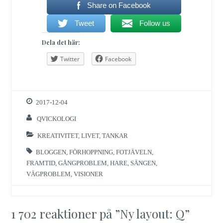
Share on Facebook
Tweet
Follow us
Dela det här:
Twitter
Facebook
2017-12-04
QVICKOLOGI
KREATIVITET
,
LIVET
,
TANKAR
BLOGGEN
,
FÖRHOPPNING
,
FOTJÄVELN
,
FRAMTID
,
GÅNGPROBLEM
,
HARE
,
SÄNGEN
,
VÄGPROBLEM
,
VISIONER
1 702 reaktioner på ”
Ny layout: Q
”