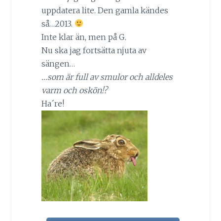
uppdatera lite. Den gamla kändes
så…2013.
Inte klar än, men på G.
Nu ska jag fortsätta njuta av
sängen…
…som är full av smulor och alldeles
varm och oskön!?
Ha´re!