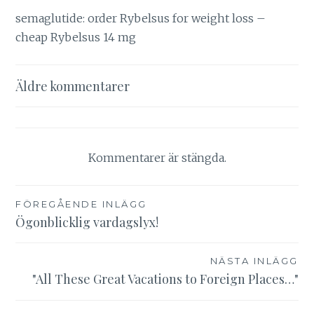
semaglutide:
order Rybelsus for weight loss
–
cheap Rybelsus 14 mg
Kommentarsnavigering
Äldre kommentarer
Kommentarer är stängda.
Inläggsnavigering
FÖREGÅENDE INLÄGG
Ögonblicklig vardagslyx!
NÄSTA INLÄGG
"All These Great Vacations to Foreign Places…"