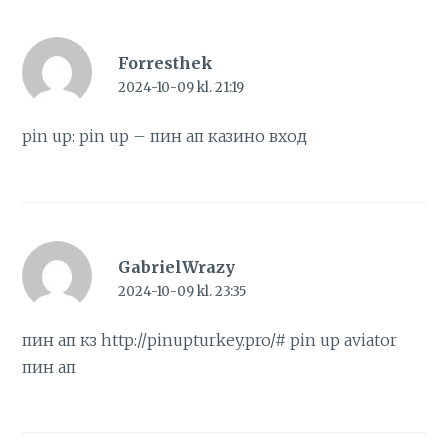
Forresthek
2024-10-09 kl. 21:19
pin up:
pin up
– пин ап казино вход
GabrielWrazy
2024-10-09 kl. 23:35
пин ап кз
http://pinupturkey.pro/#
pin up aviator
пин ап