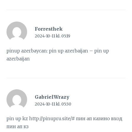
Forresthek
2024-10-11 kl. 05:19
pinup azerbaycan:
pin up azerbaijan
– pin up
azerbaijan
GabrielWrazy
2024-10-11 kl. 05:30
pin up kz
http://pinupru.site/#
пин ап казино вход
пин ап кз