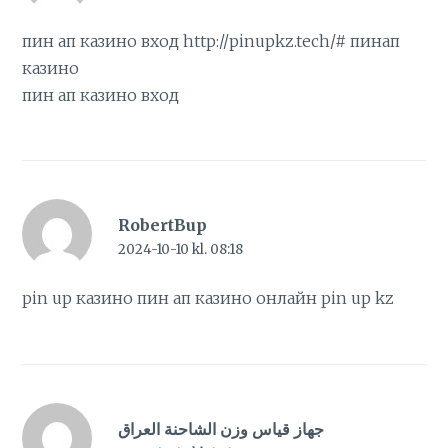
пин ап казино вход
http://pinupkz.tech/#
пинап
казино
пин ап казино вход
RobertBup
2024-10-10 kl. 08:18
pin up казино
пин ап казино онлайн
pin up kz
جهاز قياس وزن الشاحنة العراق