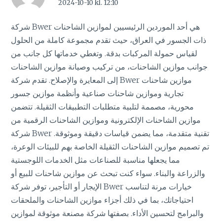
2024-10-10 kl. 12:10
شركة Bwer هي أحد الموردين الرئيسيين لموازين الشاحنات
ذات الجسور في العراق، حيث تقدم مجموعة كاملة من الحلول
لقياس حمولة المركبات بدقة. وتغطي خدماتها كل جانب من
جوانب موازين الشاحنات، من تركيب وصيانة موازين الشاحنات
إلى المعايرة والإصلاح. تقدم شركة Bwer موازين شاحنات
تجارية وموازين شاحنات صناعية وأنظمة موازين جسور
محورية، مصممة لتلبية متطلبات التطبيقات الثقيلة. تتضمن
موازين الشاحنات الإلكترونية وموازين الشاحنات الرقمية من
شركة Bwer تقنية متقدمة، مما يضمن قياسات دقيقة وموثوقة.
تم تصميم موازين الشاحنات الثقيلة الخاصة بهم للبيئات الوعرة،
مما يجعلها مناسبة للصناعات مثل الخدمات اللوجستية
والزراعة والبناء. سواء كنت تبحث عن موازين شاحنات للبيع أو
الإيجار أو التأجير، توفر شركة Bwer خيارات مرنة لتناسب
احتياجاتك، بما في ذلك أجزاء موازين الشاحنات والملحقات
والبرامج لتحسين الأداء. بصفتها شركة مصنعة موثوقة لموازين