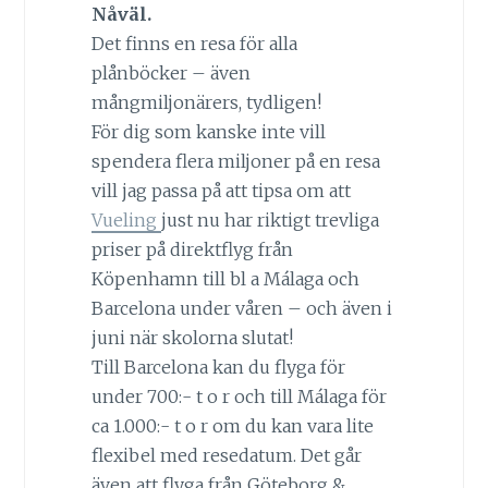
Nåväl.
Det finns en resa för alla
plånböcker – även
mångmiljonärers, tydligen!
För dig som kanske inte vill
spendera flera miljoner på en resa
vill jag passa på att tipsa om att
Vueling
just nu har riktigt trevliga
priser på direktflyg från
Köpenhamn till bl a Málaga och
Barcelona under våren – och även i
juni när skolorna slutat!
Till Barcelona kan du flyga för
under 700:- t o r och till Málaga för
ca 1.000:- t o r om du kan vara lite
flexibel med resedatum. Det går
även att flyga från Göteborg &