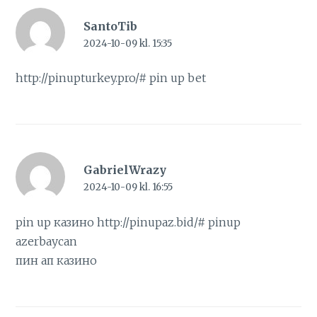
SantoTib
2024-10-09 kl. 15:35
http://pinupturkey.pro/#
pin up bet
GabrielWrazy
2024-10-09 kl. 16:55
pin up казино
http://pinupaz.bid/#
pinup
azerbaycan
пин ап казино