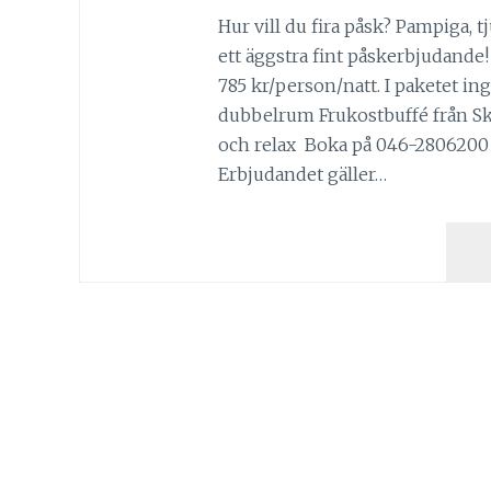
Hur vill du fira påsk? Pampiga, 
ett äggstra fint påskerbjudande
785 kr/person/natt. I paketet in
dubbelrum Frukostbuffé från Skån
och relax Boka på 046-2806200 
Erbjudandet gäller…