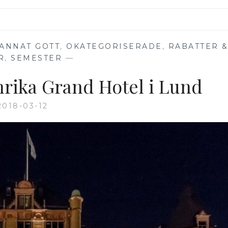
ANNAT GOTT
,
OKATEGORISERADE
,
RABATTER 
R
,
SEMESTER
—
nrika Grand Hotel i Lund
2018-03-12