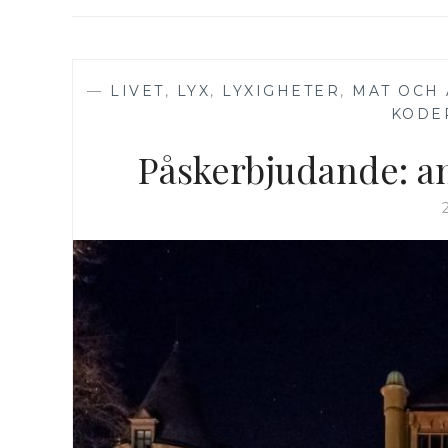
—
LIVET
,
LYX
,
LYXIGHETER
,
MAT OCH 
KODE
Påskerbjudande: a