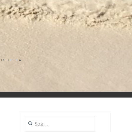
LIGHETER
Sök
efter: