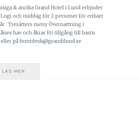
tjusiga & anrika Grand Hotel i Lund erbjuder
! Logi och middag för 2 personer för enbart
går : Trerätters meny Övernattning i
es hav och åkrar Fri tillgång till bastu
eller på frontdesk@grandilund.se
PÅSKERBJUDANDE:
LÄS MER
ANRIKA
GRAND
HOTEL
I
LUND