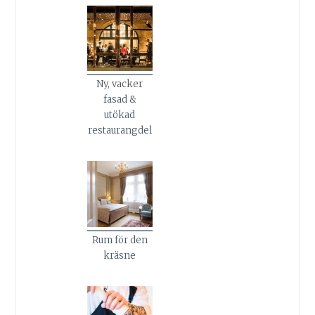
Ny, vacker
fasad &
utökad
restaurangdel
Rum för den
kräsne