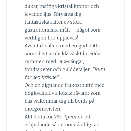
dukar, maffiga kristallkronor och
levande ljus. Förvänta dig
fantastiska rätter av stora
gastronomiska mått – något som
verkligen bör upplevas!
Avsluta kvällen med en god natts
sömn i ett av de klassiskt inredda
rummen med Dux-sängar,
fondtapeter och gulddetaljer;
”Rum
för den kräsne”
…
Och en dignande frukostbuffé med
högkvalitativa, lokala råvaror som
bas välkomnar dig till bords på
morgonkvisten!
Allt detta för 785:-/person: ett
erbjudande så oemotståndligt att