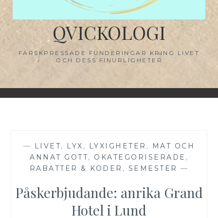
QVICKOLOGI
FÄRSKPRESSADE FUNDERINGAR KRING LIVET
OCH DESS FINURLIGHETER
—
LIVET
,
LYX
,
LYXIGHETER
,
MAT OCH
ANNAT GOTT
,
OKATEGORISERADE
,
RABATTER & KODER
,
SEMESTER
—
Påskerbjudande: anrika Grand
Hotel i Lund