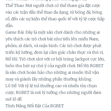
Thể Thao: Nơi người chơi có thể tham gia đặt cược
vào các trận đấu thể thao đa dạng, từ bóng đá, bóng
rổ, đến các sự kiện thể thao quốc tế với tỷ lệ cược hấp
dẫn.
Game Bài: Đây là một sân chơi dành cho những ai
yêu thích các trò chơi bài như tiến lên miền Nam,
phỏm, xì dách, và mậu binh. Các trò chơi được phát
triển kỹ lưỡng, đem lại cảm giác chân thực và thú vị.
Nổ Hũ: Trò chơi slot với cơ hội trúng Jackpot cực lớn,
luôn thu hút sự chú ý của người chơi. Nổ Hũ RGBET
là sân chơi hoàn hảo cho những ai muốn thử vận
may và giành lấy những phần thưởng khủng.
Lô Đề: Với tỷ lệ trả thưởng cao và nhiều tùy chọn
cược, RGBET là nơi lý tưởng cho những người đam
mê lô đề.
Tính Năng Nổi Bật Của RGBET