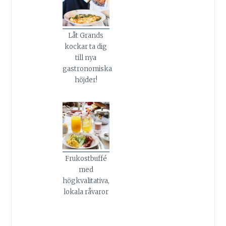
Låt Grands
kockar ta dig
till nya
gastronomiska
höjder!
Frukostbuffé
med
högkvalitativa,
lokala råvaror