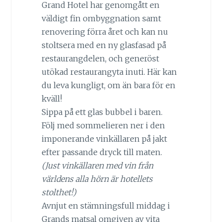
Grand Hotel har genomgått en
väldigt fin ombyggnation samt
renovering förra året och kan nu
stoltsera med en ny glasfasad på
restaurangdelen, och generöst
utökad restaurangyta inuti. Här kan
du leva kungligt, om än bara för en
kväll!
Sippa på ett glas bubbel i baren.
Följ med sommelieren ner i den
imponerande vinkällaren på jakt
efter passande dryck till maten.
(Just vinkällaren med vin från
världens alla hörn är hotellets
stolthet!)
Avnjut en stämningsfull middag i
Grands matsal omgiven av vita