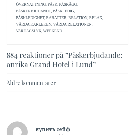
ÖVERNATTNING
,
PÅSK
,
PÅSKÄGG
,
PÅSKERBJUDANDE
,
PÅSKLEDIG
,
PÅSKLEDIGHET
,
RABATTER
,
RELATION
,
RELAX
,
VÅRDA KÄRLEKEN
,
VÅRDA RELATIONEN
,
VARDAGSLYX
,
WEEKEND
884 reaktioner på ”
Påskerbjudande:
anrika Grand Hotel i Lund
”
Kommentarsnavigering
Äldre kommentarer
купить сейф