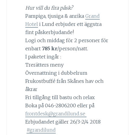
Hur vill du fira påsk?
Pampiga, tjusiga & anrika
Grand
Hotel
i Lund erbjuder ett äggstra
fint påskerbjudande!
Logi och middag för 2 personer för
enbart
785 kr
/person/natt.
I paketet ingår :
Trerätters meny
Övernattning i dubbelrum
Frukostbuffé från Skånes hav och
åkrar
Fri tillgång till bastu och relax
Boka på 046-2806200 eller på
frontdesk@grandilund.se
Erbjudandet gäller 26/3-2/4 2018
#
grandilund