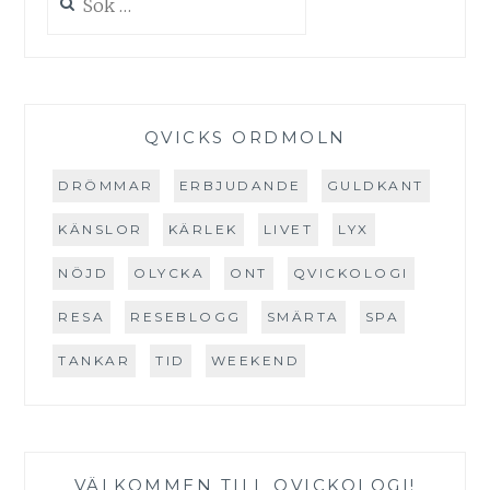
efter:
QVICKS ORDMOLN
DRÖMMAR
ERBJUDANDE
GULDKANT
KÄNSLOR
KÄRLEK
LIVET
LYX
NÖJD
OLYCKA
ONT
QVICKOLOGI
RESA
RESEBLOGG
SMÄRTA
SPA
TANKAR
TID
WEEKEND
VÄLKOMMEN TILL QVICKOLOGI!