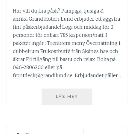
Hur vill du fira påsk? Pampiga, tjusiga &
anrika Grand Hotel i Lund erbjuder ett äggstra
fint påskerbjudande! Logi och middag för 2
personer för enbart 785 kr/person/natt. I
paketet ingår : Trerätters meny Övernattning i
dubbelrum Frukostbuffé från Skånes hav och
åkrar Fri tillgång till bastu och relax Boka på
046-2806200 eller på
frontdesk@grandilund.se Erbjudandet gäller…
PÅSKERBJUDANDE:
LÄS MER
ANRIKA
GRAND
HOTEL
I
LUND
Sök