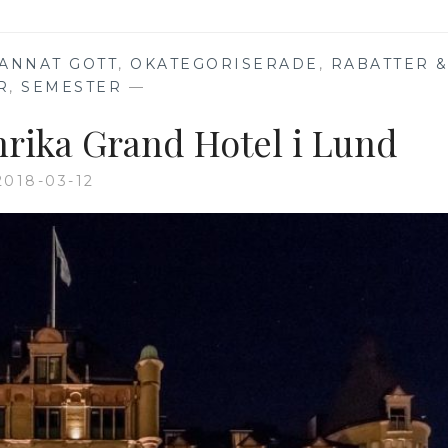
VÄSTKUSTEN:
TANUMSTRAND
BY
ANNAT GOTT
,
OKATEGORISERADE
,
RABATTER 
THE
R
,
SEMESTER
—
SEA
nrika Grand Hotel i Lund
2018-03-12