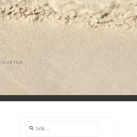
LIGHETER
Sök
efter: