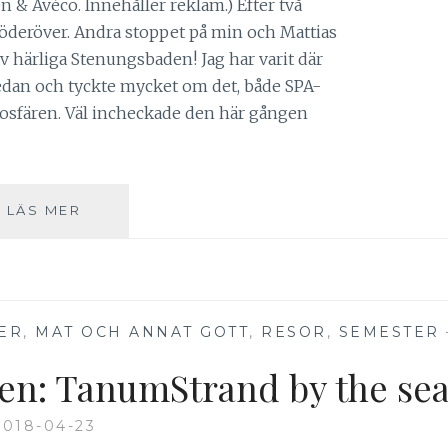
& Avéco. Innehåller reklam.) Efter två
öderöver. Andra stoppet på min och Mattias
ev härliga Stenungsbaden! Jag har varit där
edan och tyckte mycket om det, både SPA-
osfären. Väl incheckade den här gången
SPA-
LÄS MER
TURNÉ
PÅ
VÄSTKUSTEN:
STENUNGSBADEN
YACHT
ER
,
MAT OCH ANNAT GOTT
,
RESOR
,
SEMESTER
CLUB
ten: TanumStrand by the se
2018-04-23