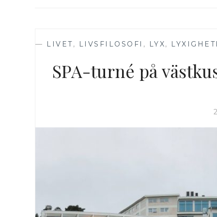
—
LIVET
,
LIVSFILOSOFI
,
LYX
,
LYXIGHET
SPA-turné på västku