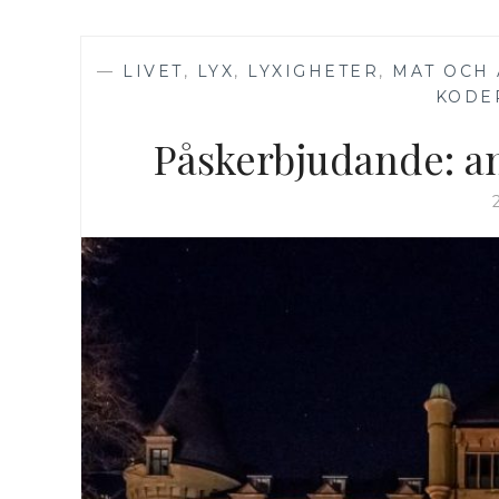
—
LIVET
,
LYX
,
LYXIGHETER
,
MAT OCH 
KODE
Påskerbjudande: a