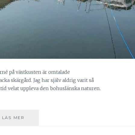
turné på västkusten är omtalade
cka skärgård. Jag har själv aldrig varit så
ltid velat uppleva den bohuslänska naturen.
SPA-
LÄS MER
TURNÉ
PÅ