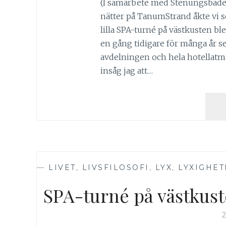
(I samarbete med Stenungsbaden 
nätter på TanumStrand åkte vi s
lilla SPA-turné på västkusten bl
en gång tidigare för många år s
avdelningen och hela hotellatm
insåg jag att…
—
LIVET
,
LIVSFILOSOFI
,
LYX
,
LYXIGHET
SPA-turné på västkus