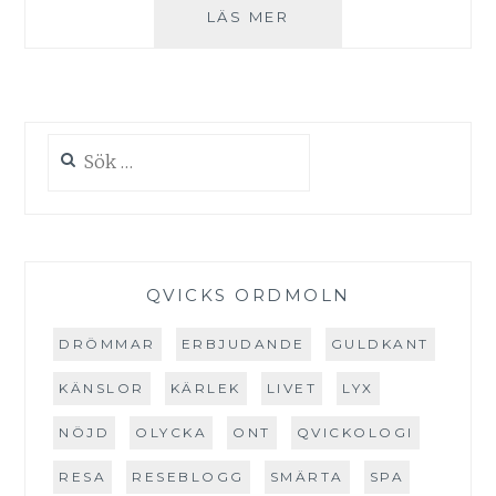
COD
LÄS MER
–
THE
WIDOWMAKER
Sök
efter:
QVICKS ORDMOLN
DRÖMMAR
ERBJUDANDE
GULDKANT
KÄNSLOR
KÄRLEK
LIVET
LYX
NÖJD
OLYCKA
ONT
QVICKOLOGI
RESA
RESEBLOGG
SMÄRTA
SPA