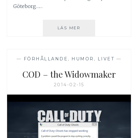
Göteborg……
ALLA
LÄS MER
HJÄRTANS
DAG
I
GÖTEBORG
—
FÖRHÅLLANDE
,
HUMOR
,
LIVET
—
COD – the Widowmaker
2014-02-15