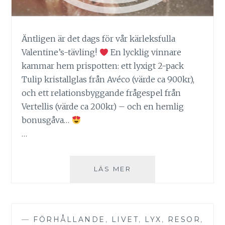
Äntligen är det dags för vår kärleksfulla
Valentine’s-tävling!
En lycklig vinnare
kammar hem prispotten: ett lyxigt 2-pack
Tulip kristallglas från Avéco (värde ca 900kr),
och ett relationsbyggande frågespel från
Vertellis (värde ca 200kr) – och en hemlig
bonusgåva…
…
INSTAGRAMTÄVLING!
LÄS MER
—
FÖRHÅLLANDE
,
LIVET
,
LYX
,
RESOR
,