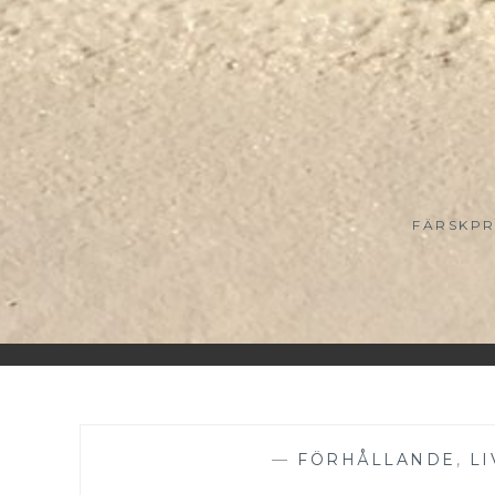
FÄRSKPR
—
FÖRHÅLLANDE
,
LI