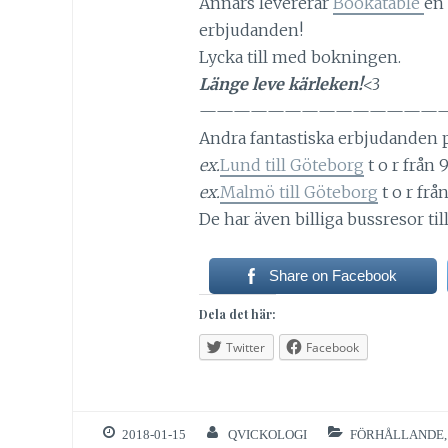
Annars levererar
Bookatable
en 
erbjudanden!
Lycka till med bokningen.
Länge leve kärleken!
<3
——————————————
Andra fantastiska erbjudanden p
ex.
Lund till Göteborg
t o r från 
ex.
Malmö till Göteborg
t o r frå
De har även billiga bussresor til
Share on Facebook
Dela det här:
Twitter
Facebook
2018-01-15
QVICKOLOGI
FÖRHÅLLANDE