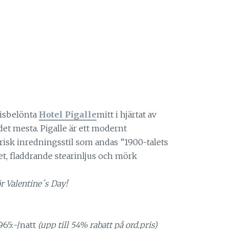
risbelönta
Hotel Pigalle
mitt i hjärtat av
et mesta. Pigalle är ett modernt
risk inredningsstil som andas ”1900-talets
, fladdrande stearinljus och mörk
r Valentine´s Day!
965:-/natt
(upp till 54% rabatt på ord.pris)