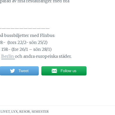
parad av fina restauranger med bra
————————————
å bussbiljetter med Flixbus:
98:- (tors 22/2- sön 25/2)
n 158:- (fre 26/1 – sön 28/1)
l
Berlin
och andra europeiska städer.
Tweet
Follow us
,
LIVET
,
LYX
,
RESOR
,
SEMESTER