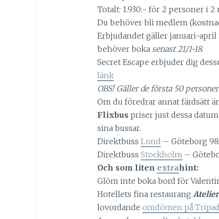
Totalt: 1.930:- för 2 personer i 2
Du behöver bli medlem (kostnadsf
Erbjudandet gäller januari-apri
behöver boka
senast 21/1-18
.
Secret Escape erbjuder dig dessu
länk
OBS! Gäller de första 50 persone
Om du föredrar annat färdsätt än
Flixbus
priser just dessa datum
sina bussar.
Direktbuss
Lund
– Göteborg 98:
Direktbuss
Stockholm
– Götebor
Och som liten
extra
hint:
Glöm inte boka bord för Valent
Hotellets fina restaurang
Atelier
lovordande
omdömen på Tripad