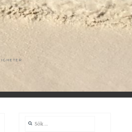
LIGHETER
Sök
efter: