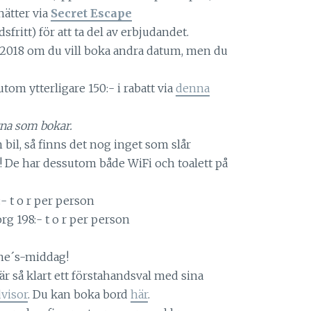
 nätter via
Secret Escape
ritt) för att ta del av erbjudandet.
l 2018 om du vill boka andra datum, men du
tom ytterligare 150:- i rabatt via
denna
rna som bokar.
 bil, så finns det nog inget som slår
! De har dessutom både WiFi och toalett på
- t o r per person
g 198:- t o r per person
ine´s-middag!
är så klart ett förstahandsval med sina
visor
. Du kan boka bord
här
.