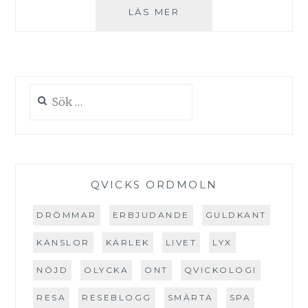
ALLA
LÄS MER
HJÄRTANS
DAG
I
GÖTEBORG
Sök
efter:
QVICKS ORDMOLN
DRÖMMAR
ERBJUDANDE
GULDKANT
KÄNSLOR
KÄRLEK
LIVET
LYX
NÖJD
OLYCKA
ONT
QVICKOLOGI
RESA
RESEBLOGG
SMÄRTA
SPA