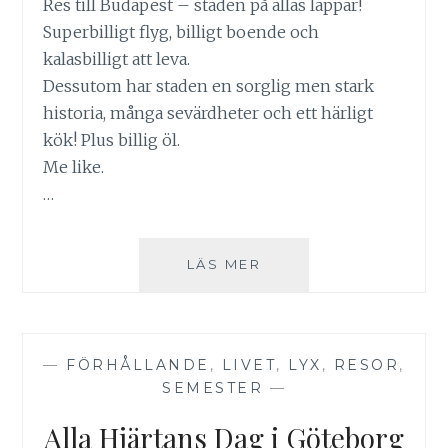
Res till Budapest – staden på allas läppar!
Superbilligt flyg, billigt boende och
kalasbilligt att leva.
Dessutom har staden en sorglig men stark
historia, många sevärdheter och ett härligt
kök! Plus billig öl.
Me like.
…
RESTIPS:
LÄS MER
BUDAPEST
DEL
1
—
FÖRHÅLLANDE
,
LIVET
,
LYX
,
RESOR
,
SEMESTER
—
Alla Hjärtans Dag i Göteborg