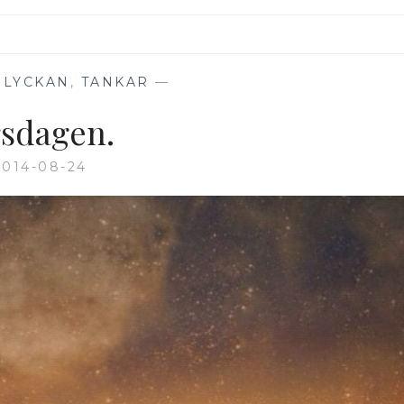
OLYCKAN
,
TANKAR
—
sdagen.
2014-08-24