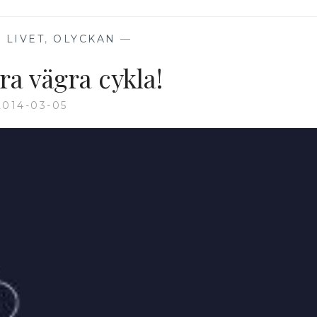
,
LIVET
,
OLYCKAN
—
ra vägra cykla!
2014-03-05