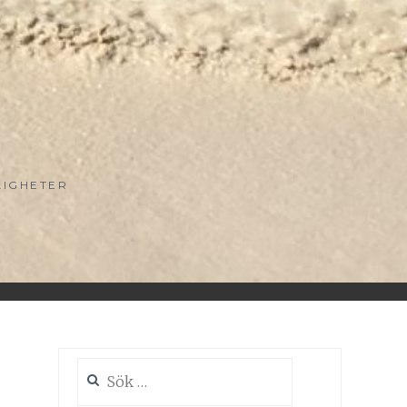
LIGHETER
Sök
efter: