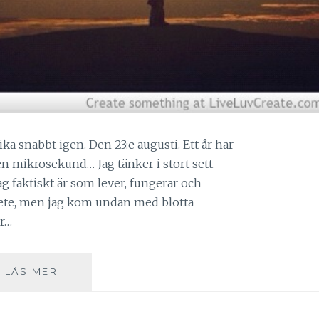
a snabbt igen. Den 23:e augusti. Ett år har
en mikrosekund… Jag tänker i stort sett
jag faktiskt är som lever, fungerar och
lvete, men jag kom undan med blotta
or…
ÅRSDAGEN.
LÄS MER