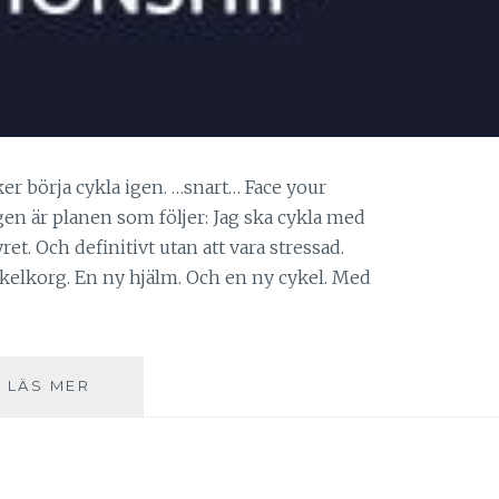
er börja cykla igen. …snart… Face your
n är planen som följer: Jag ska cykla med
t. Och definitivt utan att vara stressad.
kelkorg. En ny hjälm. Och en ny cykel. Med
VÅGA
LÄS MER
VÄGRA
VÄGRA
CYKLA!