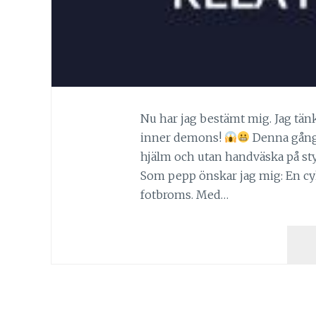
Nu har jag bestämt mig. Jag tänk
inner demons!
Denna gånge
hjälm och utan handväska på styre
Som pepp önskar jag mig: En cy
fotbroms. Med…