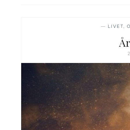
—
LIVET
,
År