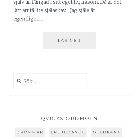
själv är. Fångad i sitt eget liv, liksom. Då är det
lätt att få lite själaskav… Jag själv är
egentligen…
ALLMÄN
LÄS MER
LIVSLEDA
&
LITE
SJÄLASKAV
Sök
efter:
QVICKS ORDMOLN
DRÖMMAR
ERBJUDANDE
GULDKANT