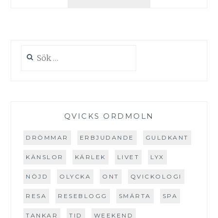
JÄMSTÄLLT?
JORÅ.
Sök
efter:
QVICKS ORDMOLN
DRÖMMAR
ERBJUDANDE
GULDKANT
KÄNSLOR
KÄRLEK
LIVET
LYX
NÖJD
OLYCKA
ONT
QVICKOLOGI
RESA
RESEBLOGG
SMÄRTA
SPA
TANKAR
TID
WEEKEND