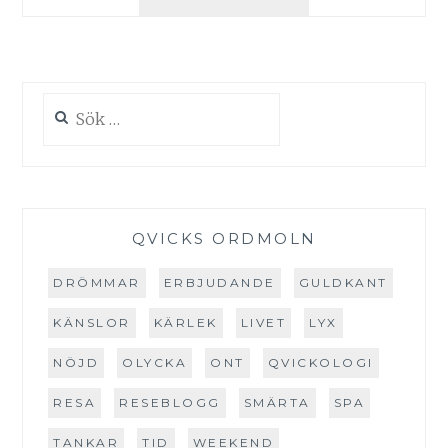
JÄMSTÄLLT?
JORÅ.
Sök
efter:
QVICKS ORDMOLN
DRÖMMAR
ERBJUDANDE
GULDKANT
KÄNSLOR
KÄRLEK
LIVET
LYX
NÖJD
OLYCKA
ONT
QVICKOLOGI
RESA
RESEBLOGG
SMÄRTA
SPA
TANKAR
TID
WEEKEND