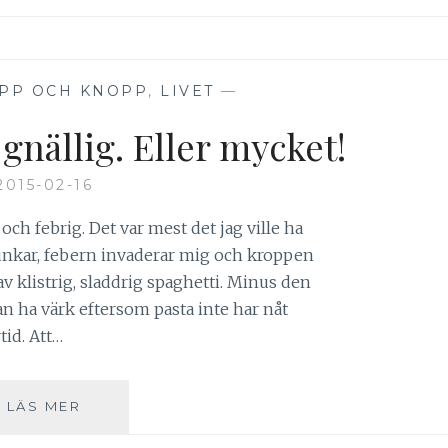
PP OCH KNOPP
,
LIVET
—
 gnällig. Eller mycket!
2015-02-16
 och febrig. Det var mest det jag ville ha
unkar, febern invaderar mig och kroppen
klistrig, sladdrig spaghetti. Minus den
 kan ha värk eftersom pasta inte har nåt
tid. Att…
VISSEN.
LÄS MER
OCH