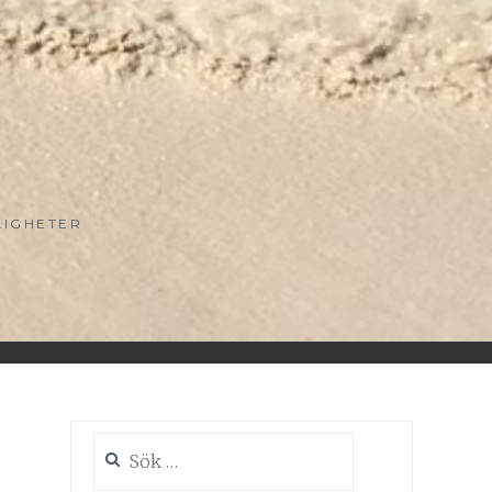
LIGHETER
Sök
efter: