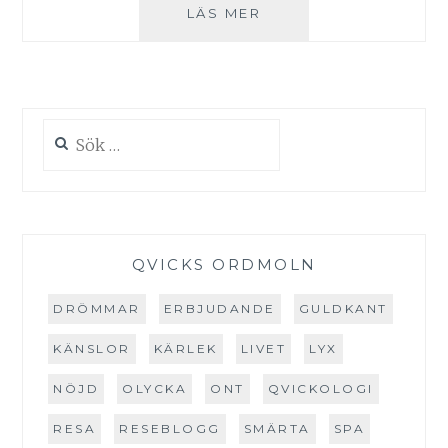
PÅHÄLSNING
LÄS MER
FRÅN
SMÅJÄVLARNA
Sök
efter:
QVICKS ORDMOLN
DRÖMMAR
ERBJUDANDE
GULDKANT
KÄNSLOR
KÄRLEK
LIVET
LYX
NÖJD
OLYCKA
ONT
QVICKOLOGI
RESA
RESEBLOGG
SMÄRTA
SPA