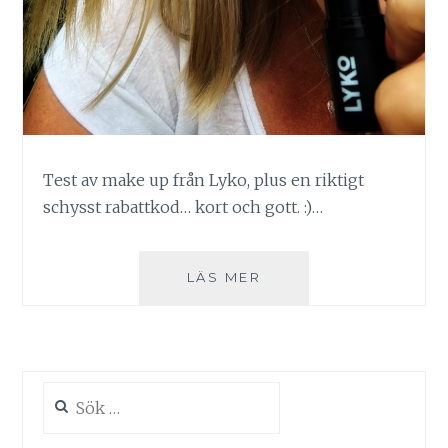
Test av make up från Lyko, plus en riktigt
schysst rabattkod… kort och gott. :)…
MER
LÄS MER
LYKO
ÅT
FOLKET
Sök
efter: