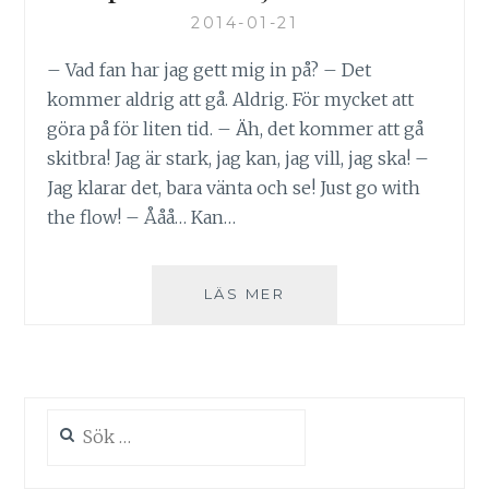
2014-01-21
– Vad fan har jag gett mig in på? – Det
kommer aldrig att gå. Aldrig. För mycket att
göra på för liten tid. – Äh, det kommer att gå
skitbra! Jag är stark, jag kan, jag vill, jag ska! –
Jag klarar det, bara vänta och se! Just go with
the flow! – Ååå… Kan…
KAPTEN
LÄS MER
UTAN
SJÄLVKONTROLL
Sök
efter: