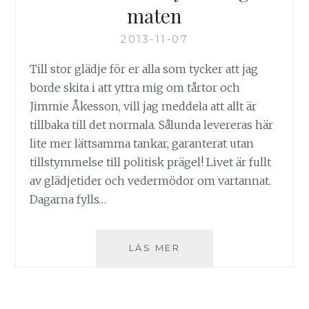
maten
2013-11-07
Till stor glädje för er alla som tycker att jag
borde skita i att yttra mig om tårtor och
Jimmie Åkesson, vill jag meddela att allt är
tillbaka till det normala. Sålunda levereras här
lite mer lättsamma tankar, garanterat utan
tillstymmelse till politisk prägel! Livet är fullt
av glädjetider och vedermödor om vartannat.
Dagarna fylls…
UTAN
LÄS MER
MINSTA
HÄNSYN
TILL
OGRÄS