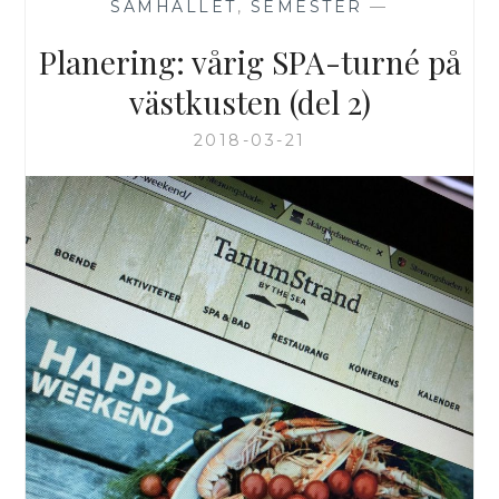
SAMHÄLLET
,
SEMESTER
—
Planering: vårig SPA-turné på
västkusten (del 2)
2018-03-21