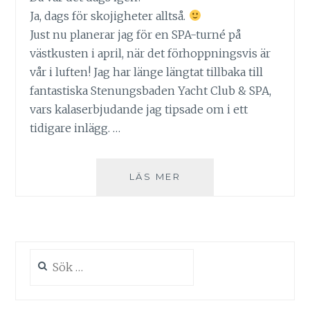
Ja, dags för skojigheter alltså.
Just nu planerar jag för en SPA-turné på
västkusten i april, när det förhoppningsvis är
vår i luften! Jag har länge längtat tillbaka till
fantastiska Stenungsbaden Yacht Club & SPA,
vars kalaserbjudande jag tipsade om i ett
tidigare inlägg. …
PLANERING:
LÄS MER
VÅRIG
SPA-
TURNÉ
PÅ
VÄSTKUSTEN
Sök
efter: