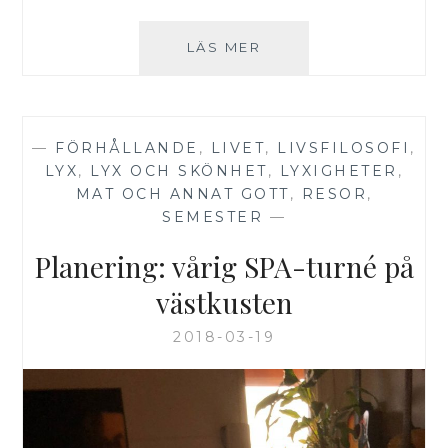
PLANERING:
LÄS MER
VÅRIG
SPA-
TURNÉ
PÅ
—
FÖRHÅLLANDE
,
LIVET
,
LIVSFILOSOFI
,
VÄSTKUSTEN
LYX
,
LYX OCH SKÖNHET
,
LYXIGHETER
,
(DEL
MAT OCH ANNAT GOTT
,
RESOR
,
2)
SEMESTER
—
Planering: vårig SPA-turné på
västkusten
2018-03-19