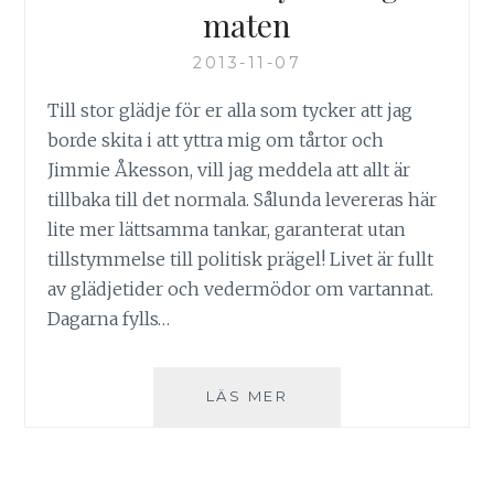
maten
2013-11-07
Till stor glädje för er alla som tycker att jag
borde skita i att yttra mig om tårtor och
Jimmie Åkesson, vill jag meddela att allt är
tillbaka till det normala. Sålunda levereras här
lite mer lättsamma tankar, garanterat utan
tillstymmelse till politisk prägel! Livet är fullt
av glädjetider och vedermödor om vartannat.
Dagarna fylls…
UTAN
LÄS MER
MINSTA
HÄNSYN
TILL
OGRÄS