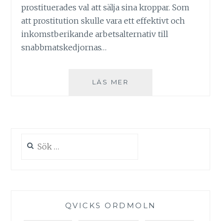
prostituerades val att sälja sina kroppar. Som
att prostitution skulle vara ett effektivt och
inkomstberikande arbetsalternativ till
snabbmatskedjornas…
KRING
LÄS MER
SEXHANDEL
OCH
EN
ALLTFÖR
FÖRENKLAD
Sök
UPPFATTNING
efter:
OM
PROSTITUTION
QVICKS ORDMOLN