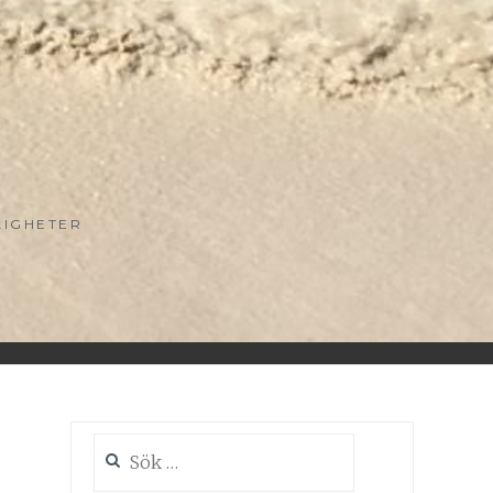
LIGHETER
Sök
efter: