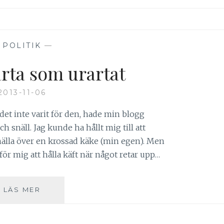
—
POLITIK
—
årta som urartat
2013-11-06
e det inte varit för den, hade min blogg
h snäll. Jag kunde ha hållt mig till att
gnälla över en krossad käke (min egen). Men
 för mig att hålla käft när något retar upp…
EN
LÄS MER
JÄVLA
TÅRTA
SOM