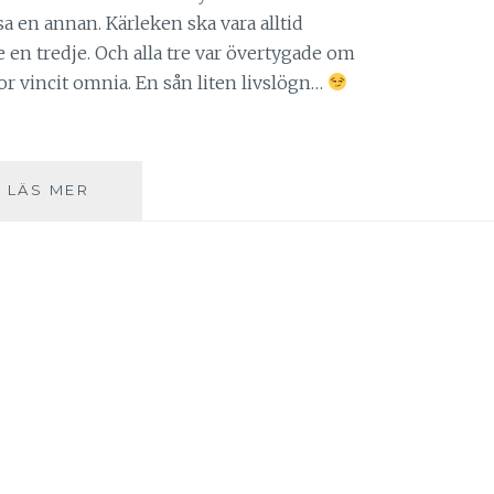
sa en annan. Kärleken ska vara alltid
e en tredje. Och alla tre var övertygade om
or vincit omnia. En sån liten livslögn…
KÄRLEKEN
LÄS MER
ÄR…