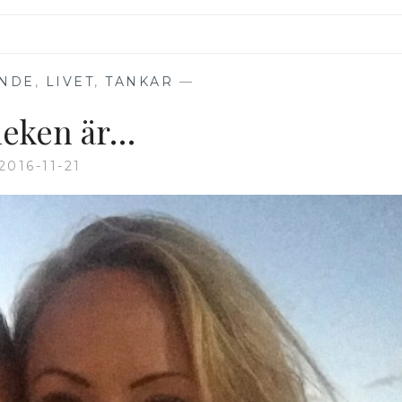
NDE
,
LIVET
,
TANKAR
—
leken är…
2016-11-21