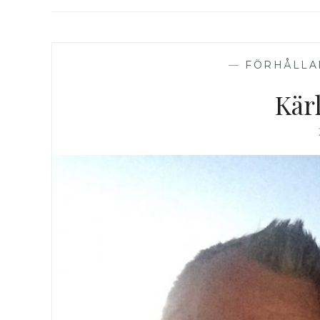
—
FÖRHÅLLA
Kär