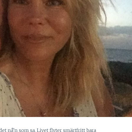
et nå’n som sa. Livet flyter smärtfritt bara