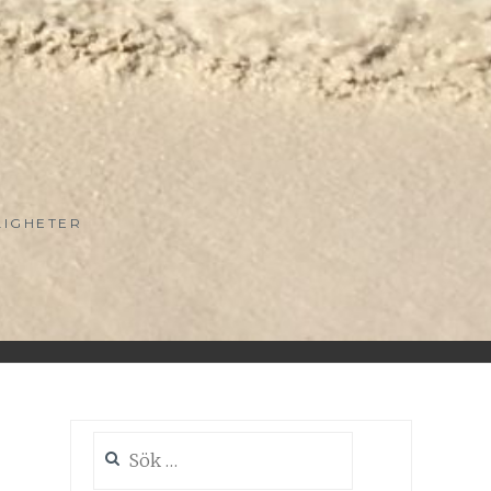
LIGHETER
Sök
efter: